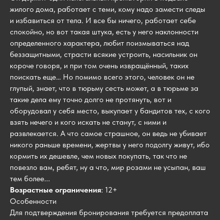
жилого дома, работает с теми, кому надо замести следы
и избавиться от тела. И все бы ничего, работает себе
спокойно, но вот такая штука, есть у него наклонности
определенного характера, любит поизмываться над
беззащитными, страсти всякие устроить, насильник он
короче говоря, и при том очень извращённый, таких
поискать еще… Но помимо всего этого, человек он не
глупый, знает, что в тюрьму сесть может, а в тюрьме за
такие дела ему точно долго не протянуть, вот и
оборудовал у себя место, выкупает у бандитов тех, с кого
взять нечего и кого искать не станут, с ними и
развлекается. А что самое страшное, он ведь не убивает
никого раньше времени, жертвы у него подолгу живут, ибо
кормить их дешевле, чем новых покупать, так что не
повезло вам, ребят, ну а что, мир розами не усыпан, ваш
тем более...
Возрастные ограничения
: 12+
Особенности
Для подтверждения бронирования требуется предоплата